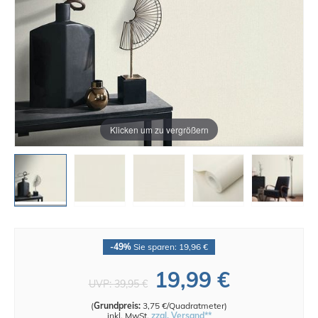
Klicken um zu vergrößern
-49%
Sie sparen: 19,96 €
19,99 €
UVP:
39,95 €
(
Grundpreis:
3,75 €/Quadratmeter
)
inkl. MwSt.
zzgl. Versand**