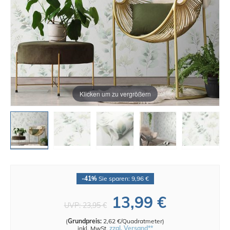
Klicken um zu vergrößern
-41%
Sie sparen: 9,96 €
13,99 €
UVP:
23,95 €
(
Grundpreis:
2,62 €/Quadratmeter
)
inkl. MwSt.
zzgl. Versand**