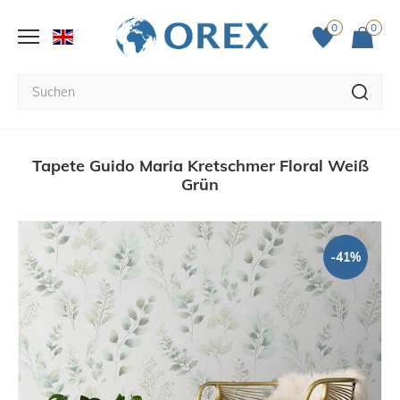
0
0
Tapete Guido Maria Kretschmer Floral Weiß
Grün
-41%