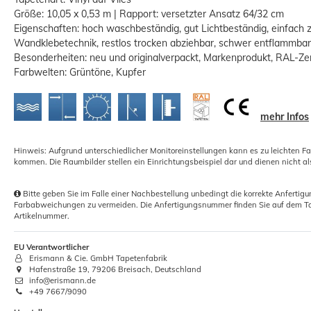
Größe: 10,05 x 0,53 m | Rapport: versetzter Ansatz 64/32 cm
Eigenschaften: hoch waschbeständig, gut Lichtbeständig, einfach 
Wandklebetechnik, restlos trocken abziehbar, schwer entflammbar
Besonderheiten: neu und originalverpackt, Markenprodukt, RAL-Zert
Farbwelten: Grüntöne, Kupfer
XL Tapezierset 0,5kg Vlieskleister+5
mehr Infos
tlg. Werkzeug Set
18,70 €
Hinweis: Aufgrund unterschiedlicher Monitoreinstellungen kann es zu leichten F
kommen. Die Raumbilder stellen ein Einrichtungsbeispiel dar und dienen nicht al
Grundpreis:
 18,70 € / Stück
Bitte geben Sie im Falle einer Nachbestellung unbedingt die korrekte Anferti
Farbabweichungen zu vermeiden. Die Anfertigungsnummer finden Sie auf dem Ta
Artikelnummer.
EU Verantwortlicher
Erismann & Cie. GmbH Tapetenfabrik
Hafenstraße 19, 79206 Breisach, Deutschland
info@erismann.de
+49 7667/9090