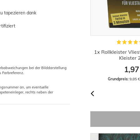
zu tapezieren dank
ifiziert
Kleistermaschine für Tapeten
1x Rollkleister Vlie
Edelstahl 60cm
Kleister
44,52 €
1,97
arbabweichungen bei der Bilddarstellung
s Farbreferenz.
Grundpreis:
 44,52 € / Stück
Grundpreis:
 9,85 
gungsnummer an, um eventuelle
peteneinleger, rechts neben der