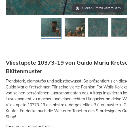
Klicken um zu vergrößern
Vliestapete 10373-19 von Guido Maria Krets
Blütenmuster
Trendstark, glamourös und selbstbewusst. So präsentiert sich di
Guido Maria Kretschmer. Für seine vierte Fashion For Walls Kollek
von seinen persönlichen Luxusmomenten des Alltags inspirieren l
Luxusmoment zu machen und einen echten Hingucker an deine Wän
Vliestapete 10373-19 ein abstrakt dargestelltes Blütenmuster in Gr
Kupfer. Entdecke auch die Weiteren Tapeten des Stardesigners Gu
Shop!
Tapetenart: Vinyl auf Vlies