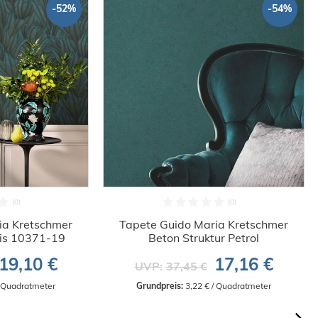
-52%
-54%
ia Kretschmer
Tapete Guido Maria Kretschmer
kis 10371-19
Beton Struktur Petrol
19,10 €
17,16 €
UVP:
37,45 €
/ Quadratmeter
Grundpreis:
 3,22 € / Quadratmeter