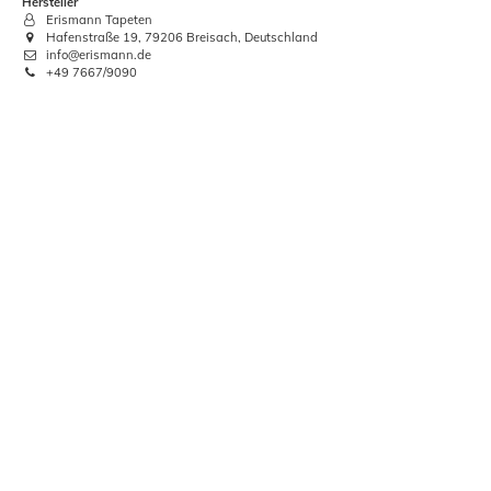
Hersteller
-54%
Erismann Tapeten
Hafenstraße 19, 79206 Breisach, Deutschland
info@erismann.de
+49 7667/9090
Tapete Guido Maria Kretschmer
Beton Struktur Petrol
17,16 €
UVP:
37,45 €
Grundpreis:
 3,22 € / Quadratmeter