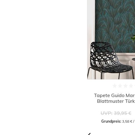
-54%
Tapete Guido Maria Kretschmer
Tapete Guido Mar
Striche Uni Türkis Glitzer
Blattmuster Tür
17,16 €
UVP:
37,45 €
UVP:
39,95 €
Grundpreis:
 3,22 € / Quadratmeter
Grundpreis:
 3,58 € 