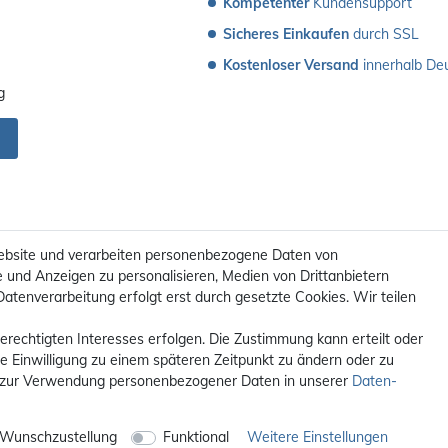
Kompetenter
 Kundensupport
Sicheres Einkaufen
 durch SSL
Kostenloser Versand
 innerhalb De
g
ebsite und verarbeiten personenbezogene Daten von
e und Anzeigen zu personalisieren, Medien von Drittanbietern
Datenverarbeitung erfolgt erst durch gesetzte Cookies. Wir teilen
erechtigten Interesses erfolgen. Die Zustimmung kann erteilt oder
ie Einwilligung zu einem späteren Zeitpunkt zu ändern oder zu
 zur Verwendung personenbezogener Daten in unserer
Daten­
t. / **Kostenloser Versand innerhalb Deutschlands. Versandkosten in a
© 2012 - 2026 orex.de / powered by
createyourtemplate
Wunschzustellung
Funktional
Weitere Einstellungen