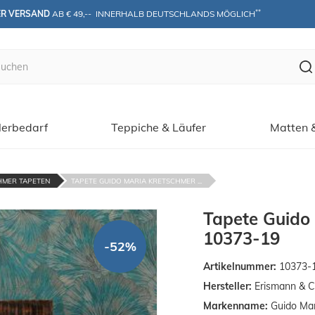
**
ER VERSAND
 AB € 49,--  INNERHALB DEUTSCHLANDS MÖGLICH
erbedarf
Teppiche & Läufer
Matten 
HMER TAPETEN
TAPETE GUIDO MARIA KRETSCHMER ...
Tapete Guido
10373-19
-52%
Artikelnummer:
10373-
Hersteller:
Erismann & C
Markenname:
Guido Mar