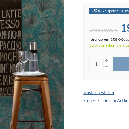
-52%
Sie sparen: 20,85
1
UVP:
39,95 €
(
Grundpreis:
3,58 €/Qua
Sofort lieferbar
(Lieferz
Muster bestellen
Fragen zu diesem Artike