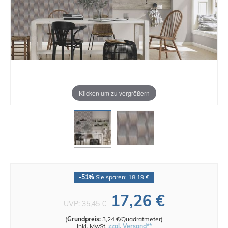
Klicken um zu vergrößern
-51%
Sie sparen: 18,19 €
17,26 €
UVP:
35,45 €
(
Grundpreis:
3,24 €/Quadratmeter
)
inkl. MwSt.
zzgl. Versand**