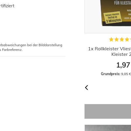
ifiziert
arbabweichungen bei der Bilddarstellung
iefgrund Wilckens 10l Innen Aussen
1x Rollkleister Vlie
s Farbreferenz.
Grundierung
Kleister
17,66 €
1,97
Grundpreis:
 1,77 € / Liter
Grundpreis:
 9,85 