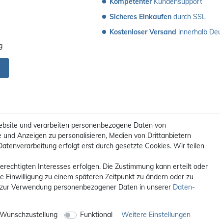
Kompetenter
 Kundensupport
Sicheres Einkaufen
 durch SSL
Kostenloser Versand
 innerhalb De
g
ebsite und verarbeiten personenbezogene Daten von
e und Anzeigen zu personalisieren, Medien von Drittanbietern
Datenverarbeitung erfolgt erst durch gesetzte Cookies. Wir teilen
erechtigten Interesses erfolgen. Die Zustimmung kann erteilt oder
ie Einwilligung zu einem späteren Zeitpunkt zu ändern oder zu
 zur Verwendung personenbezogener Daten in unserer
Daten­
t. / **Kostenloser Versand innerhalb Deutschlands. Versandkosten in a
© 2012 - 2026 orex.de / powered by
createyourtemplate
Wunschzustellung
Funktional
Weitere Einstellungen