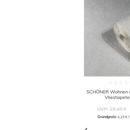
-61%
SCHÖNER Wohnen überstreichbare
SCHÖNER Wohnen ü
Vliestapete 33194
Vliestapet
12,50 €
UVP:
32,45 €
UVP:
29,45 €
Grundpreis:
 2,35 € / Quadratmeter
Grundpreis:
 2,23 € 