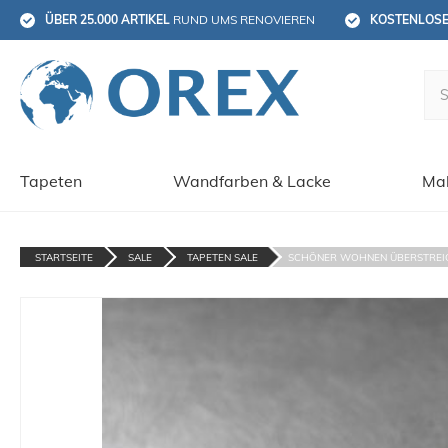
ÜBER 25.000 ARTIKEL
 RUND UMS RENOVIEREN
KOSTENLOS
Tapeten
Wandfarben & Lacke
Mal
STARTSEITE
SALE
TAPETEN SALE
SCHÖNER WOHNEN ÜBERSTREIC