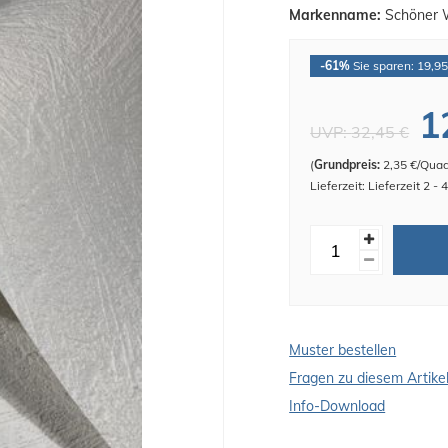
Markenname:
Schöner 
-61%
Sie sparen: 19,95
1
UVP:
32,45 €
(
Grundpreis:
2,35 €/Qua
Lieferzeit: Lieferzeit 2 -
Muster bestellen
Fragen zu diesem Artike
Info-Download