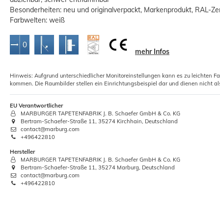
Besonderheiten: neu und originalverpackt, Markenprodukt, RAL-Zert
Farbwelten: weiß
mehr Infos
Hinweis: Aufgrund unterschiedlicher Monitoreinstellungen kann es zu leichten F
5x Rollkleister Vliestapeten Instant
T
kommen. Die Raumbilder stellen ein Einrichtungsbeispiel dar und dienen nicht al
Kleister 1kg
12,01 €
EU Verantwortlicher
MARBURGER TAPETENFABRIK J. B. Schaefer GmbH & Co. KG
Bertram-Schaefer-Straße 11, 35274 Kirchhain, Deutschland
Grundpreis:
 12,01 € / Kilogramm
contact@marburg.com
+496422810
Hersteller
MARBURGER TAPETENFABRIK J. B. Schaefer GmbH & Co. KG
Bertram-Schaefer-Straße 11, 35274 Marburg, Deutschland
contact@marburg.com
+496422810