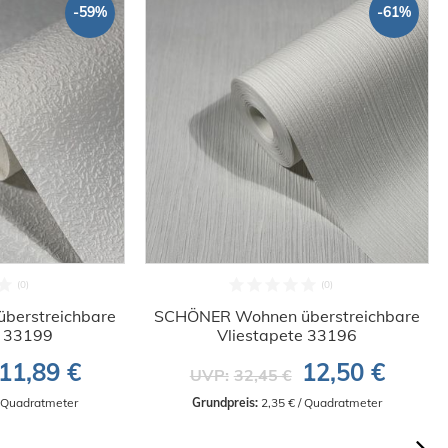
-59%
-61%
berstreichbare
SCHÖNER Wohnen überstreichbare
e 33199
Vliestapete 33196
11,89 €
12,50 €
UVP:
32,45 €
/ Quadratmeter
Grundpreis:
 2,35 € / Quadratmeter