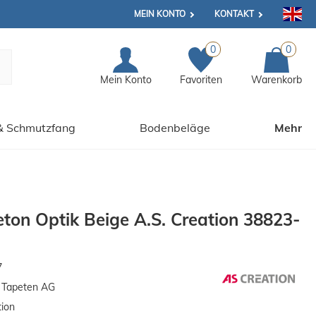
MEIN KONTO
KONTAKT
0
0
Mein Konto
Favoriten
Warenkorb
& Schmutzfang
Bodenbeläge
Mehr
eton Optik Beige A.S. Creation 38823-
7
n Tapeten AG
tion