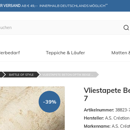
**
ER VERSAND
 AB € 49,--  INNERHALB DEUTSCHLANDS MÖGLICH
erbedarf
Teppiche & Läufer
Matten 
BATTLE OF STYLE
VLIESTAPETE BETON OPTIK BEIGE ...
Vliestapete B
7
-39%
Artikelnummer:
38823-
Hersteller:
A.S. Créatio
Markenname:
A.S. Créa