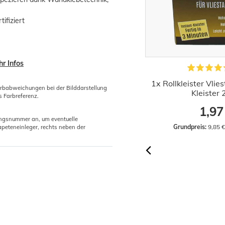
ifiziert
r Infos
Kleistermaschine für Tapeten
1x Rollkleister Vlie
arbabweichungen bei der Bilddarstellung
Edelstahl 60cm
Kleister
s Farbreferenz.
44,52 €
1,97
gungsnummer an, um eventuelle
Grundpreis:
 44,52 € / Stück
Grundpreis:
 9,85 
peteneinleger, rechts neben der