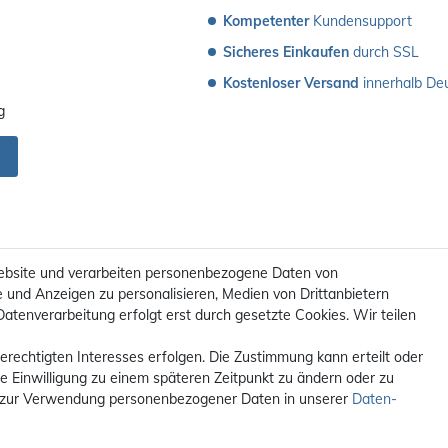
Kompetenter
 Kundensupport
Sicheres Einkaufen
 durch SSL
Kostenloser Versand
 innerhalb De
g
ebsite und verarbeiten personenbezogene Daten von
e und Anzeigen zu personalisieren, Medien von Drittanbietern
Datenverarbeitung erfolgt erst durch gesetzte Cookies. Wir teilen
erechtigten Interesses erfolgen. Die Zustimmung kann erteilt oder
ie Einwilligung zu einem späteren Zeitpunkt zu ändern oder zu
 zur Verwendung personenbezogener Daten in unserer
Daten­
t. / **Kostenloser Versand innerhalb Deutschlands. Versandkosten in a
© 2012 - 2026 orex.de / powered by
createyourtemplate