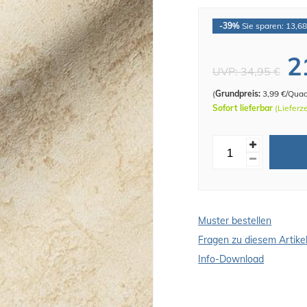
-39%
Sie sparen: 13,68
2
UVP:
34,95 €
(
Grundpreis:
3,99 €/Qua
Sofort lieferbar
(Lieferz
Muster bestellen
Fragen zu diesem Artike
Info-Download