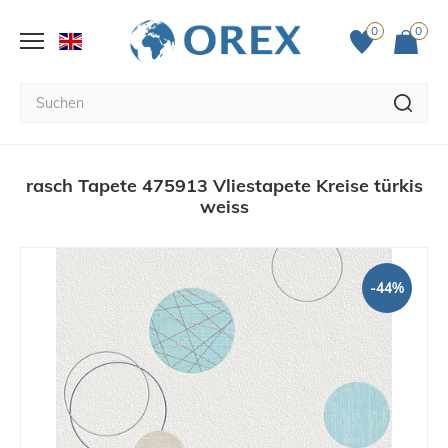
0
0
rasch Tapete 475913 Vliestapete Kreise türkis
weiss
-44%