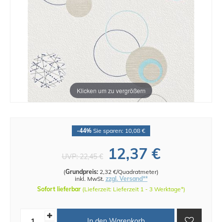
Klicken um zu vergrößern
-44%
Sie sparen: 10,08 €
12,37 €
UVP:
22,45 €
(
Grundpreis:
2,32 €/Quadratmeter
)
inkl. MwSt.
zzgl. Versand**
Sofort lieferbar
(Lieferzeit: Lieferzeit 1 - 3 Werktage*)
In den Warenkorb