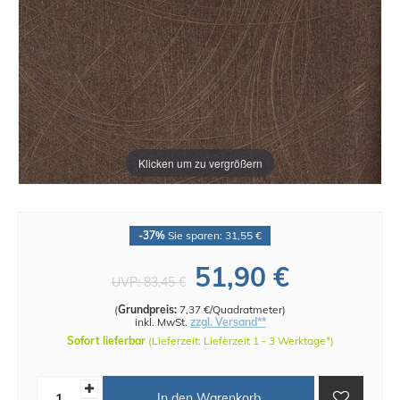
Klicken um zu vergrößern
-37%
Sie sparen: 31,55 €
51,90 €
UVP:
83,45 €
(
Grundpreis:
7,37 €/Quadratmeter
)
inkl. MwSt.
zzgl. Versand**
Sofort lieferbar
(Lieferzeit: Lieferzeit 1 - 3 Werktage*)
In den Warenkorb