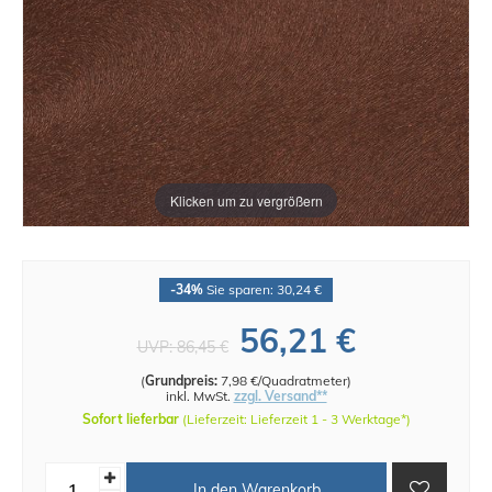
Klicken um zu vergrößern
-34%
Sie sparen: 30,24 €
56,21 €
UVP:
86,45 €
(
Grundpreis:
7,98 €/Quadratmeter
)
inkl. MwSt.
zzgl. Versand**
Sofort lieferbar
(Lieferzeit: Lieferzeit 1 - 3 Werktage*)
In den Warenkorb