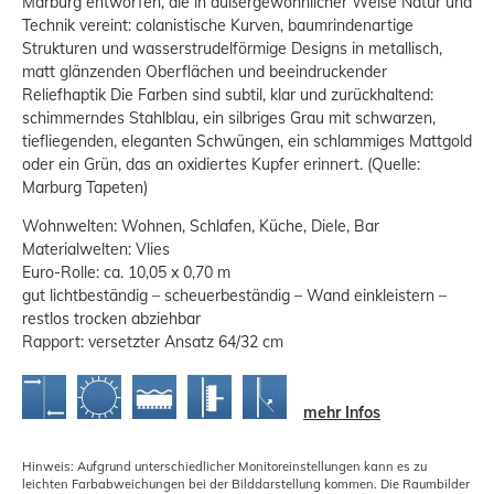
Marburg entworfen, die in außergewöhnlicher Weise Natur und
Technik vereint: colanistische Kurven, baumrindenartige
Strukturen und wasserstrudelförmige Designs in metallisch,
matt glänzenden Oberflächen und beeindruckender
Reliefhaptik Die Farben sind subtil, klar und zurückhaltend:
schimmerndes Stahlblau, ein silbriges Grau mit schwarzen,
tiefliegenden, eleganten Schwüngen, ein schlammiges Mattgold
oder ein Grün, das an oxidiertes Kupfer erinnert. (Quelle:
Marburg Tapeten)
Wohnwelten: Wohnen, Schlafen, Küche, Diele, Bar
Materialwelten: Vlies
Euro-Rolle: ca. 10,05 x 0,70 m
gut lichtbeständig – scheuerbeständig – Wand einkleistern –
restlos trocken abziehbar
Rapport: versetzter Ansatz 64/32 cm
mehr Infos
Hinweis: Aufgrund unterschiedlicher Monitoreinstellungen kann es zu
leichten Farbabweichungen bei der Bilddarstellung kommen. Die Raumbilder