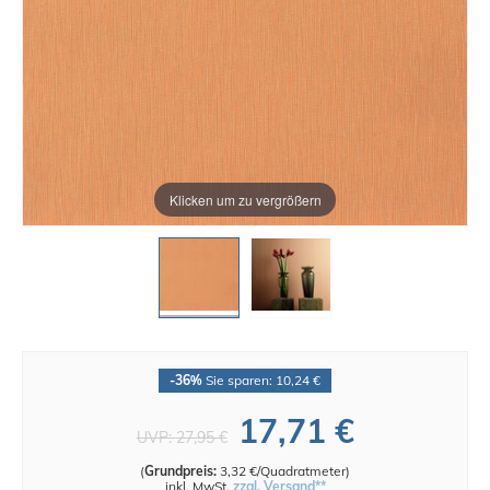
Klicken um zu vergrößern
-36%
Sie sparen: 10,24 €
17,71 €
UVP:
27,95 €
(
Grundpreis:
3,32 €/Quadratmeter
)
inkl. MwSt.
zzgl. Versand**