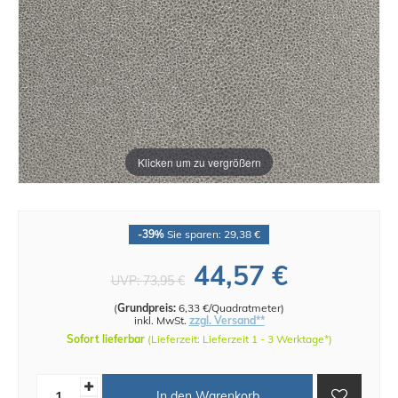
Klicken um zu vergrößern
-39%
Sie sparen: 29,38 €
44,57 €
UVP:
73,95 €
(
Grundpreis:
6,33 €/Quadratmeter
)
inkl. MwSt.
zzgl. Versand**
Sofort lieferbar
(Lieferzeit: Lieferzeit 1 - 3 Werktage*)
In den Warenkorb