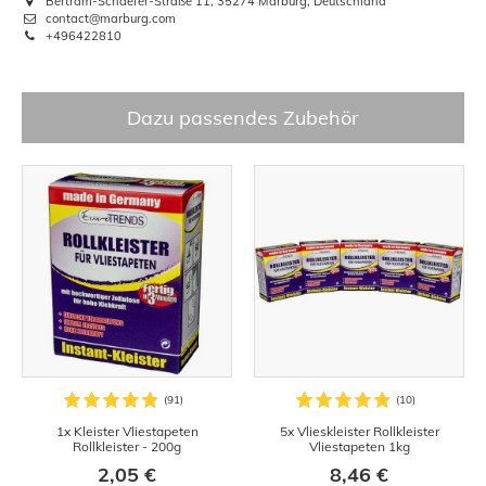
Bertram-Schaefer-Straße 11, 35274 Marburg, Deutschland
contact@marburg.com
+496422810
Dazu passendes Zubehör
1x Kleister Vliestapeten
5x Vlieskleister Rollkleister
Rollkleister - 200g
Vliestapeten 1kg
2,05 €
8,46 €