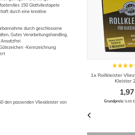
tervlies 150 Glattvliestapete
haft durch eine kreative
Farbannahme durch geschlossene
alten, Gutes Verarbeitungshandling,
 Ansatzfrei
-Gütezeichen -Kennzeichnung
ert
Profi Tapetenentferner Set Spachtel
1x Rollkleister Vlie
Ablöser Nagelwalze
Kleister
16,33 €
1,97
UVP:
19,03 €
Grundpreis:
 16,33 € / Stück
Grundpreis:
 9,85 
50 den passenden Vlieskleister von