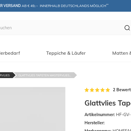
**
ER VERSAND
 AB € 49,--  INNERHALB DEUTSCHLANDS MÖGLICH
erbedarf
Teppiche & Läufer
Matten 
RVLIES
GLATTVLIES TAPETEN MASTERVLIES...
2 Bewer
Glattvlies Ta
Artikelnummer:
HF-GV-
Hersteller: