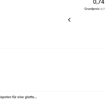
4,07 €
0,74
ab
Grundpreis:
 0,7
peten für eine glatte...