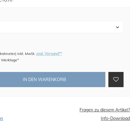
TO:RI
dratmeter
)
inkl. MwSt.
zzgl. Versand**
 4 Werktage*
IN DEN WARENKORB
Fragen zu diesem Artikel?
on
Info-Download