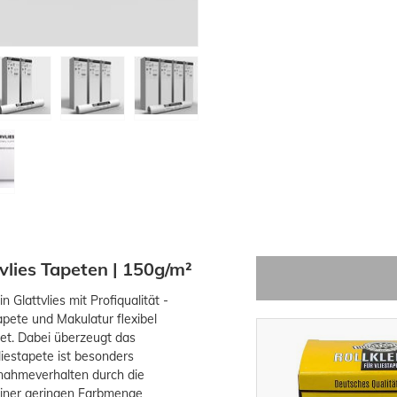
lies Tapeten | 150g/m²
lattvlies mit Profiqualität -
apete und Makulatur flexibel
et. Dabei überzeugt das
-14%
liestapete ist besonders
nnahmeverhalten durch die
 einer geringen Farbmenge