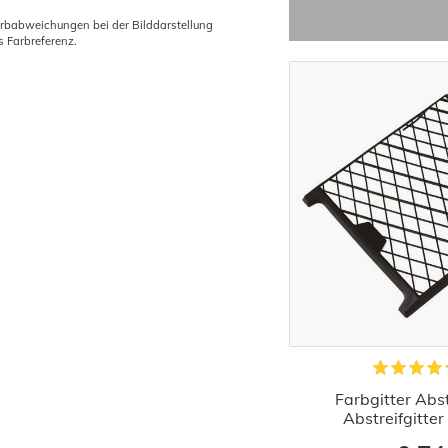
arbabweichungen bei der Bilddarstellung
s Farbreferenz.
Maleranzug Einweganzug
Farbgitter Abst
Arbeitsanzug Schutz Anzug
Abstreifgitte