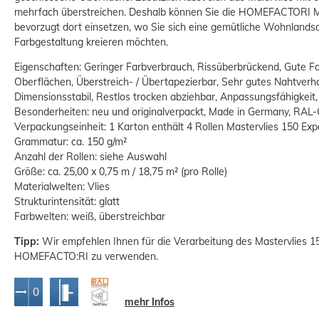
mehrfach überstreichen. Deshalb können Sie die HOMEFACTORI Mas
bevorzugt dort einsetzen, wo Sie sich eine gemütliche Wohnlandsc
Farbgestaltung kreieren möchten.
Eigenschaften: Geringer Farbverbrauch, Rissüberbrückend, Gute 
Oberflächen, Überstreich- / Übertapezierbar, Sehr gutes Nahtverh
Dimensionsstabil, Restlos trocken abziehbar, Anpassungsfähigkeit,
Besonderheiten: neu und originalverpackt, Made in Germany, RAL
Verpackungseinheit: 1 Karton enthält
4 Rollen Mastervlies 150 Exp
Grammatur: ca. 150 g/m²
Anzahl der Rollen: siehe Auswahl
Größe: ca. 25,00 x 0,75 m / 18,75 m² (pro Rolle)
Profi Werkzeug-Set Zubehör
Materialwelten: Vlies
Tapezierwerkzeug 15-teilig
Strukturintensität: glatt
36,32 €
Farbwelten: weiß, überstreichbar
UVP:
42,99 €
Grundpreis:
 36,32 € / Stück
Tipp:
Wir empfehlen Ihnen für die Verarbeitung des Mastervlies 1
HOMEFACTO:RI zu verwenden.
mehr Infos