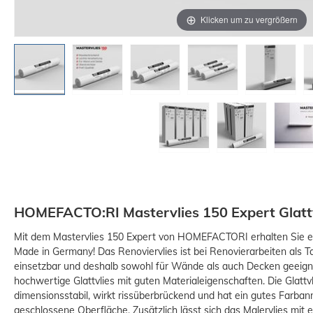
Klicken um zu vergrößern
HOMEFACTO:RI Mastervlies 150 Expert Glattv
Mit dem Mastervlies 150 Expert von HOMEFACTORI erhalten Sie ein G
Made in Germany! Das Renoviervlies ist bei Renovierarbeiten als T
einsetzbar und deshalb sowohl für Wände als auch Decken geeign
-15%
hochwertige Glattvlies mit guten Materialeigenschaften. Die Glattv
dimensionsstabil, wirkt rissüberbrückend und hat ein gutes Farba
geschlossene Oberfläche. Zusätzlich lässt sich das Malervlies mit