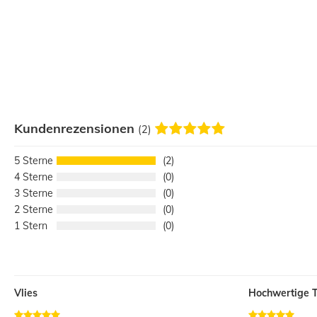
4,54 €
Grundpreis:
 4,54 € / Stück
Kundenrezensionen
(2)
5
2
4
0
3
0
2
0
1
0
Vlies
Hochwertige Ta