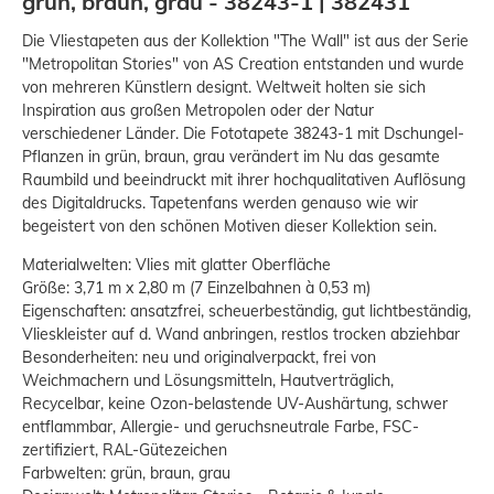
grün, braun, grau - 38243-1 | 382431
Die Vliestapeten aus der Kollektion "The Wall" ist aus der Serie
"Metropolitan Stories" von AS Creation entstanden und wurde
von mehreren Künstlern designt. Weltweit holten sie sich
Inspiration aus großen Metropolen oder der Natur
verschiedener Länder. Die Fototapete 38243-1 mit Dschungel-
Pflanzen in grün, braun, grau verändert im Nu das gesamte
Raumbild und beeindruckt mit ihrer hochqualitativen Auflösung
des Digitaldrucks. Tapetenfans werden genauso wie wir
begeistert von den schönen Motiven dieser Kollektion sein.
Materialwelten: Vlies mit glatter Oberfläche
Größe: 3,71 m x 2,80 m (7 Einzelbahnen à 0,53 m)
Eigenschaften: ansatzfrei, scheuerbeständig, gut lichtbeständig,
Vlieskleister auf d. Wand anbringen, restlos trocken abziehbar
Besonderheiten: neu und originalverpackt, frei von
Weichmachern und Lösungsmitteln, Hautverträglich,
Recycelbar, keine Ozon-belastende UV-Aushärtung, schwer
entflammbar, Allergie- und geruchsneutrale Farbe, FSC-
zertifiziert, RAL-Gütezeichen
Farbwelten: grün, braun, grau