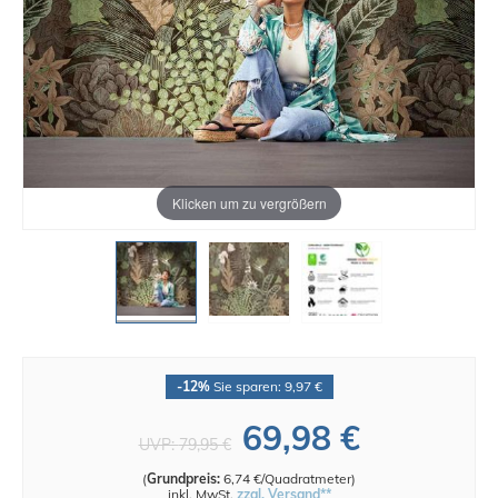
Klicken um zu vergrößern
-12%
Sie sparen: 9,97 €
69,98 €
UVP:
79,95 €
(
Grundpreis:
6,74 €/Quadratmeter
)
inkl. MwSt.
zzgl. Versand**