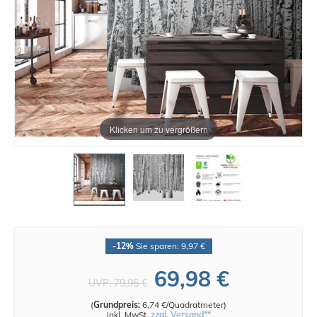
Klicken um zu vergrößern
-12%
Sie sparen: 9,97 €
69,98 €
UVP:
79,95 €
(
Grundpreis:
6,74 €/Quadratmeter
)
inkl. MwSt.
zzgl. Versand**