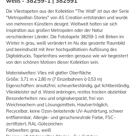
weiß - 38259-1 | 382591
Die Vliestapeten aus der Kollektion "The Wall" ist aus der Serie
"Metropolitan Stories" von AS Creation entstanden und wurde
von mehreren Künstlern designt. Weltweit holten sie sich
Inspiration aus großen Metropolen oder der Natur
verschiedener Länder. Die Fototapete 38259-1 mit Birken im
Winter in grau, weiß verändert im Nu das gesamte Raumbild
und beeindruckt mit ihrer hochqualitativen Auflösung des
Digitaldrucks. Tapetenfans werden genauso wie wir begeistert
von den schönen Motiven dieser Kollektion sein.
Materialwelten: Vlies mit glatter Oberfläche
Größe: 3,71 m x 2,80 m (7 Einzelbahnen à 0,53 m)
Eigenschaften: ansatzfrei, scheuerbeständig, gut lichtbeständig,
Vlieskleister auf d. Wand anbringen, restlos trocken abziehbar
Besonderheiten: neu und originalverpackt, frei von
Weichmachern und Lösungsmitteln, Hautverträglich,
Recycelbar, keine Ozon-belastende UV-Aushärtung, schwer
entflammbar, Allergie- und geruchsneutrale Farbe, FSC-
zertifiziert, RAL-Gütezeichen
Farbwelten: grau, weiß