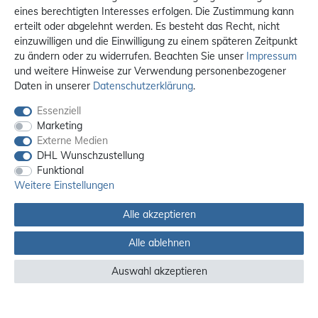
eines berechtigten Interesses erfolgen. Die Zustimmung kann
erteilt oder abgelehnt werden. Es besteht das Recht, nicht
einzuwilligen und die Einwilligung zu einem späteren Zeitpunkt
zu ändern oder zu widerrufen. Beachten Sie unser
Impressum
und weitere Hinweise zur Verwendung personenbezogener
Daten in unserer
Daten­schutz­erklärung
.
Essenziell
Marketing
Externe Medien
DHL Wunschzustellung
Funktional
Weitere Einstellungen
Alle akzeptieren
Alle ablehnen
Alle Preise sind inkl. MwSt. / **Kostenloser Versand innerhalb Deutschlands.
Versandkosten in andere Länder finden Sie
hier
Auswahl akzeptieren
© 2012 - 2026 orex.de / powered by
createyourtemplate