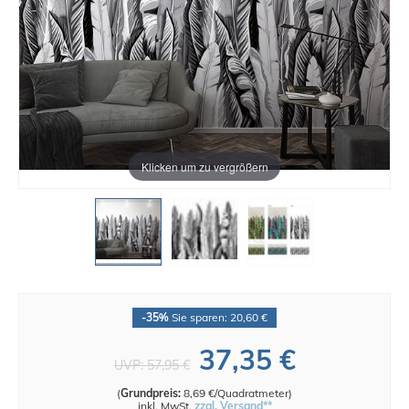
Klicken um zu vergrößern
-35%
Sie sparen: 20,60 €
37,35 €
UVP:
57,95 €
(
Grundpreis:
8,69 €/Quadratmeter
)
inkl. MwSt.
zzgl. Versand**