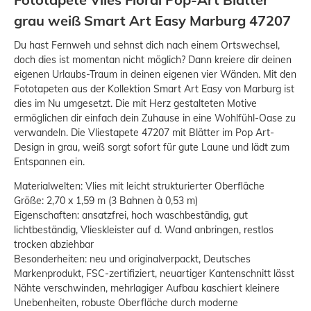
grau weiß Smart Art Easy Marburg 47207
Du hast Fernweh und sehnst dich nach einem Ortswechsel,
doch dies ist momentan nicht möglich? Dann kreiere dir deinen
eigenen Urlaubs-Traum in deinen eigenen vier Wänden. Mit den
Fototapeten aus der Kollektion Smart Art Easy von Marburg ist
dies im Nu umgesetzt. Die mit Herz gestalteten Motive
ermöglichen dir einfach dein Zuhause in eine Wohlfühl-Oase zu
verwandeln. Die Vliestapete 47207 mit Blätter im Pop Art-
Design in grau, weiß sorgt sofort für gute Laune und lädt zum
Entspannen ein.
Materialwelten: Vlies mit leicht strukturierter Oberfläche
Größe: 2,70 x 1,59 m (3 Bahnen à 0,53 m)
Eigenschaften: ansatzfrei, hoch waschbeständig, gut
lichtbeständig, Vlieskleister auf d. Wand anbringen, restlos
trocken abziehbar
Besonderheiten: neu und originalverpackt, Deutsches
Markenprodukt, FSC-zertifiziert, neuartiger Kantenschnitt lässt
Nähte verschwinden, mehrlagiger Aufbau kaschiert kleinere
Unebenheiten, robuste Oberfläche durch moderne