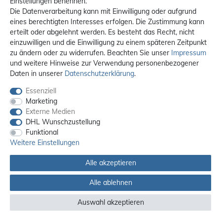
Einstellungen benennen.
Die Datenverarbeitung kann mit Einwilligung oder aufgrund
eines berechtigten Interesses erfolgen. Die Zustimmung kann
erteilt oder abgelehnt werden. Es besteht das Recht, nicht
einzuwilligen und die Einwilligung zu einem späteren Zeitpunkt
zu ändern oder zu widerrufen. Beachten Sie unser
Impressum
und weitere Hinweise zur Verwendung personenbezogener
Daten in unserer
Daten­schutz­erklärung
.
Essenziell
Marketing
Externe Medien
DHL Wunschzustellung
Funktional
Weitere Einstellungen
Alle akzeptieren
Alle ablehnen
Alle Preise sind inkl. MwSt. / **Kostenloser Versand innerhalb Deutschlands.
Versandkosten in andere Länder finden Sie
hier
Auswahl akzeptieren
© 2012 - 2026 orex.de / powered by
createyourtemplate