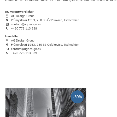
kommen. Die Raumbilder stellen ein Einrichtungsbeispiel dar und dienen nicht al
EU Verantwortlicher
AG Design Group
Průmyslová 1953, 250 88 Čelákovice, Tschechien
contact@agdesign.eu
+420 776 113 539
Hersteller
AG Design Group
Průmyslová 1953, 250 88 Čelákovice, Tschechien
contact@agdesign.eu
+420 776 113 539
-30%