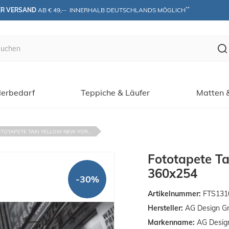
**
ER VERSAND
 AB € 49,--  INNERHALB DEUTSCHLANDS MÖGLICH
erbedarf
Teppiche & Läufer
Matten 
TOTAPETE TAXI YELLOW NEW YOR...
Fototapete T
360x254
-30%
Artikelnummer:
FTS131
Hersteller:
AG Design G
Markenname:
AG Desig