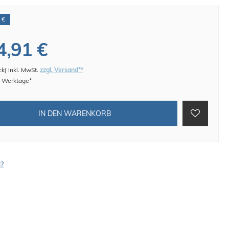
 €
4,91 €
ck
)
inkl. MwSt.
zzgl. Versand**
 4 Werktage*
IN DEN WARENKORB
l?