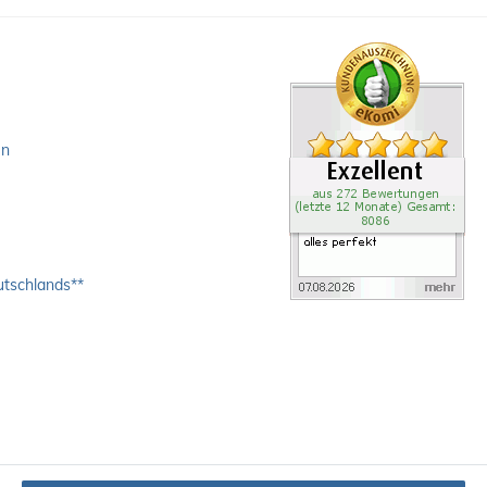
en
utschlands**