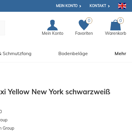
MEIN KONTO
KONTAKT
0
0
Mein Konto
Favoriten
Warenkorb
& Schmutzfang
Bodenbeläge
Mehr
axi Yellow New York schwarzweiß
0
roup
n Group