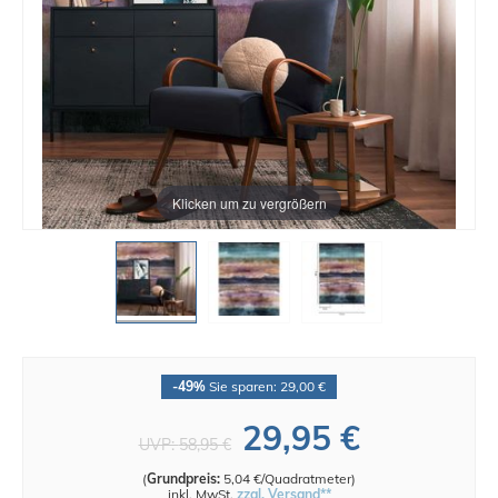
Klicken um zu vergrößern
-49%
Sie sparen: 29,00 €
29,95 €
UVP:
58,95 €
(
Grundpreis:
5,04 €/Quadratmeter
)
inkl. MwSt.
zzgl. Versand**