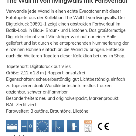
The Wall III von livingwalls mit Farbverlauf
Verwandle jede Wand in einen echte Eyecatcher mit dieser
Fototapete aus der Kollektion The Wall III von livingwalls. Der
Digitaldruck 39891-1 zeigt einen abstrakten Farbverlauf im
Batik-Look in Blau-, Braun- und Lilatönen. Das großformatige
Digitaldruckmotiv auf Vliesträger wird auf nur einer Rolle
geliefert und ist durch eine entsprechenden Nummerierung der
einzelnen Bahnen einfach an die Wand zu bringen. Entdecke
auch die Weiteren Tapeten dieser Kollektion bei uns im Shop.
Tapetenart: Digitaldruck auf Vlies
Größe: 2,12 x 2,8 m | Rapport: ansatzfrei
Eigenschaften: scheuerbeständig, gut Lichtbeständig, einfach
zu tapezieren dank Wandklebetechnik, restlos trocken
abziehbar, schwer entflammbar
Besonderheiten: neu und originalverpackt, Markenprodukt,
RAL-Zertifiziert
Farbwelten: Blautöne, Brauntöne, Lilatöne