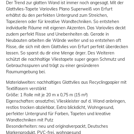
Der Trend zur glatten Wand ist immer noch angesagt. Mit der
Glattvlies-Tapete Variovlies Plano Superweiß von Erfurt
erhältst du den perfekten Untergrund zum Streichen,
Tapezieren oder für kreative Wandtechniken. So entstehen
individuelle Räume mit eigenen Akzenten. Das Variovlies deckt
zudem perfekt Risse und Unebenheiten ab. Gerade in
Neubauten arbeiten die Wände weiter und so entstehen oft
Risse, die sich mit dem Glattvlies von Erfurt perfekt überdecken
lassen. So sparst du dir eine Menge ärger. Des Weiteren
schützt die nachhaltige Vliestapete super gegen Schmutz und
Gebrauchsspuren und trägt zu einer gesünderen
Raumumgebung bei.
Materialwelten: nachhaltiges Glattvlies aus Recyclingpapier mit
Textilfasern verstärkt
Größe: 1 Rolle mit je 20 m x 0,75 m (15 m²)
Eigenschaften: ansatzfrei, Vlieskleister auf d. Wand anbringen,
restlos trocken abziehbar, Extra blickdicht, Wohngesund,
perfekter Untergrund für Farben, Tapeten und kreative
Wandtechniken mit Putz
Besonderheiten: neu und originalverpackt, Deutsches
Markenprodukt, PVC-frei, wohngesund