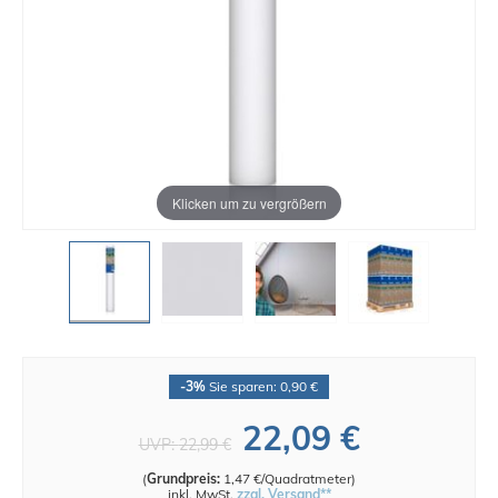
Klicken um zu vergrößern
-3%
Sie sparen: 0,90 €
22,09 €
UVP:
22,99 €
(
Grundpreis:
1,47 €/Quadratmeter
)
inkl. MwSt.
zzgl. Versand**