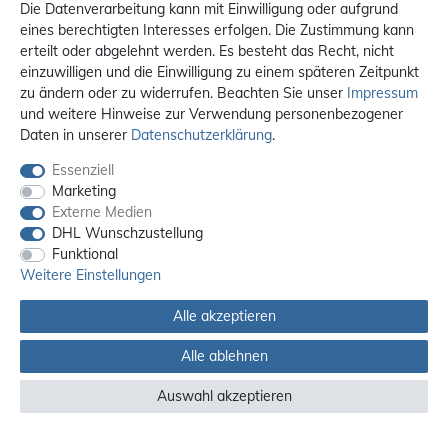
Die Datenverarbeitung kann mit Einwilligung oder aufgrund
eines berechtigten Interesses erfolgen. Die Zustimmung kann
erteilt oder abgelehnt werden. Es besteht das Recht, nicht
einzuwilligen und die Einwilligung zu einem späteren Zeitpunkt
zu ändern oder zu widerrufen. Beachten Sie unser
Impressum
und weitere Hinweise zur Verwendung personenbezogener
Daten in unserer
Daten­schutz­erklärung
.
Essenziell
Marketing
Externe Medien
DHL Wunschzustellung
Funktional
Weitere Einstellungen
Alle akzeptieren
Alle ablehnen
Alle Preise sind inkl. MwSt. / **Kostenloser Versand innerhalb Deutschlands.
Versandkosten in andere Länder finden Sie
hier
Auswahl akzeptieren
© 2012 - 2026 orex.de / powered by
createyourtemplate