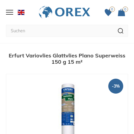
0
0
Erfurt Variovlies Glattvlies Plano Superweiss
150 g 15 m²
-3%