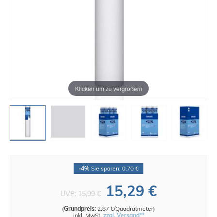
Klicken um zu vergrößern
-4%
Sie sparen: 0,70 €
15,29 €
UVP:
15,99 €
(
Grundpreis:
2,87 €/Quadratmeter
)
inkl. MwSt.
zzgl. Versand**