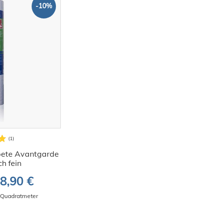
-10%
pete Avantgarde
h fein
8,90 €
/ Quadratmeter