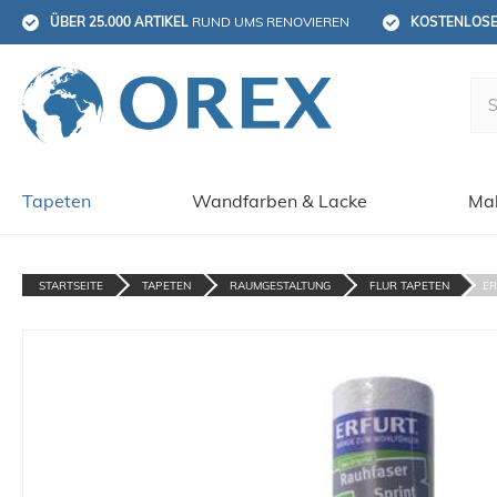
ÜBER 25.000 ARTIKEL
 RUND UMS RENOVIEREN
KOSTENLOS
Tapeten
Wandfarben & Lacke
Mal
STARTSEITE
TAPETEN
RAUMGESTALTUNG
FLUR TAPETEN
ER