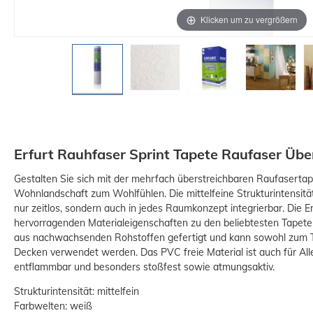
Klicken um zu vergrößern
Erfurt Rauhfaser Sprint Tapete Raufaser Übe
Gestalten Sie sich mit der mehrfach überstreichbaren Raufasertap
Wohnlandschaft zum Wohlfühlen. Die mittelfeine Strukturintensität
nur zeitlos, sondern auch in jedes Raumkonzept integrierbar. Die Er
-15%
hervorragenden Materialeigenschaften zu den beliebtesten Tapeten
aus nachwachsenden Rohstoffen gefertigt und kann sowohl zum 
Decken verwendet werden. Das PVC freie Material ist auch für All
entflammbar und besonders stoßfest sowie atmungsaktiv.
Strukturintensität: mittelfein
Farbwelten: weiß