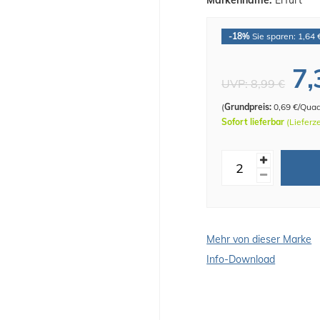
Markenname:
Erfurt
-18%
Sie sparen: 1,64 
7,
UVP:
8,99 €
(
Grundpreis:
0,69 €/Qua
Sofort lieferbar
(Lieferz
Mehr von dieser Marke
Info-Download