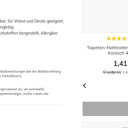
bar, für Wand und Decke geeignet,
anglebig
stoffen hergestellt, Allergiker
Kleistermaschine für Tapeten
Tapeten-Nahtrolle
Edelstahl 60cm
Konisch 
44,52 €
1,41
arbabweichungen bei der Bilddarstellung
Grundpreis:
 44,52 € / Stück
Grundpreis:
 1,4
s Farbreferenz.
gungsnummer an, um eventuelle
peteneinleger, rechts neben der