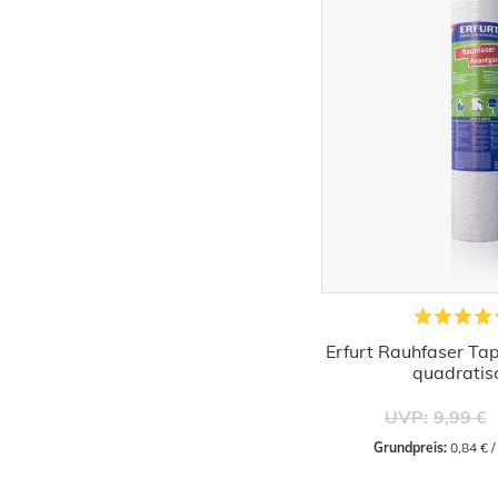
Erfurt Rauhfaser Ta
quadratisc
UVP:
9,99 €
Grundpreis:
 0,84 € 