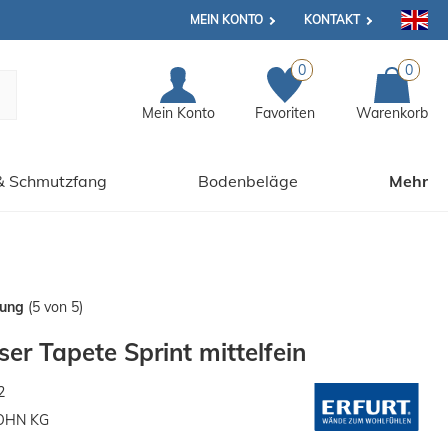
MEIN KONTO
KONTAKT
0
0
Mein Konto
Favoriten
Warenkorb
& Schmutzfang
Bodenbeläge
Mehr
tung
(5 von 5)
er Tapete Sprint mittelfein
2
OHN KG