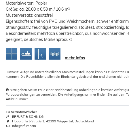
Materialwelten: Papier
Größe: ca. 20,00 x 0,53 m / 10,6 m²
Musterversatz: ansatzfrei
Eigenschaften: frei von PVC und Weichmachern, schwer entflamm
atmungsaktiv, feuchtigkeitsregulierend, stoßfest, strapazierfähig, l
Besonderheiten: mehrfach überstreichbar, aus nachwachsenden Roh
geeignet, deutsches Markenprodukt
Profi Werkzeug-Set Zubehör
Tapezierwerkzeug 15-teilig
mehr Infos
36,32 €
UVP:
42,99 €
Hinweis: Aufgrund unterschiedlicher Monitoreinstellungen kann es zu leichten F
Grundpreis:
 36,32 € / Stück
kommen. Die Raumbilder stellen ein Einrichtungsbeispiel dar und dienen nicht al
Bitte geben Sie im Falle einer Nachbestellung unbedingt die korrekte Anferti
Farbabweichungen zu vermeiden. Die Anfertigungsnummer finden Sie auf dem Ta
Artikelnummer.
EU Verantwortlicher
ERFURT & SOHN KG
Hugo-Erfurt-Straße 1, 42399 Wuppertal, Deutschland
info@erfurt.com