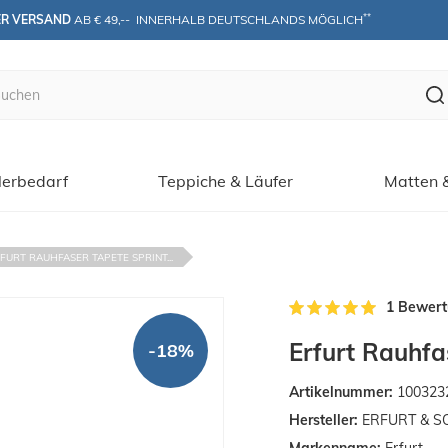
**
ER VERSAND
 AB € 49,--  INNERHALB DEUTSCHLANDS MÖGLICH
erbedarf
Teppiche & Läufer
Matten 
FURT RAUHFASER TAPETE SPRINT...
1 Bewer
Erfurt Rauhfas
-18%
Artikelnummer:
100323
Hersteller:
ERFURT & S