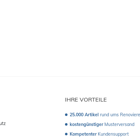
IHRE VORTEILE
25.000 Artikel
 rund ums Renovier
utz
kostengünstiger
 Musterversand 
Kompetenter
 Kundensupport