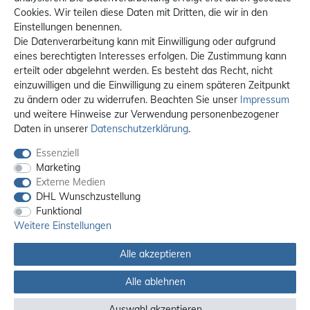
Cookies. Wir teilen diese Daten mit Dritten, die wir in den
Einstellungen benennen.
Die Datenverarbeitung kann mit Einwilligung oder aufgrund
eines berechtigten Interesses erfolgen. Die Zustimmung kann
erteilt oder abgelehnt werden. Es besteht das Recht, nicht
einzuwilligen und die Einwilligung zu einem späteren Zeitpunkt
zu ändern oder zu widerrufen. Beachten Sie unser
Impressum
und weitere Hinweise zur Verwendung personenbezogener
Daten in unserer
Daten­schutz­erklärung
.
Essenziell
Marketing
Externe Medien
DHL Wunschzustellung
Funktional
Weitere Einstellungen
Alle akzeptieren
Alle ablehnen
Alle Preise sind inkl. MwSt. / **Kostenloser Versand innerhalb Deutschlands.
Versandkosten in andere Länder finden Sie
hier
Auswahl akzeptieren
© 2012 - 2026 orex.de / powered by
createyourtemplate