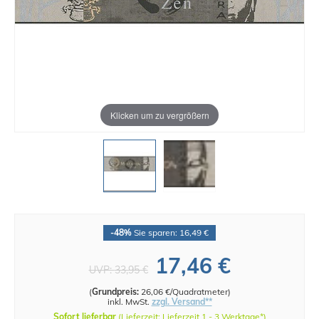
Klicken um zu vergrößern
-48%
Sie sparen: 16,49 €
17,46 €
UVP:
33,95 €
(
Grundpreis:
26,06 €/Quadratmeter
)
inkl. MwSt.
zzgl. Versand**
Sofort lieferbar
(Lieferzeit: Lieferzeit 1 - 3 Werktage*)