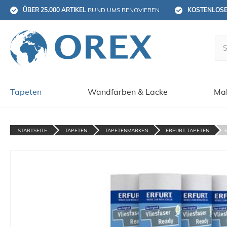
ÜBER 25.000 ARTIKEL
 RUND UMS RENOVIEREN
KOSTENLOS
Tapeten
Wandfarben & Lacke
Mal
STARTSEITE
TAPETEN
TAPETENMARKEN
ERFURT TAPETEN