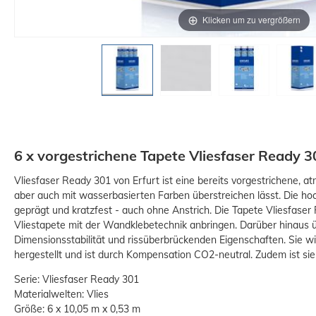
Klicken um zu vergrößern
6 x vorgestrichene Tapete Vliesfaser Ready 3
Vliesfaser Ready 301 von Erfurt ist eine bereits vorgestrichene, at
aber auch mit wasserbasierten Farben überstreichen lässt. Die hoc
geprägt und kratzfest - auch ohne Anstrich. Die Tapete Vliesfaser 
Vliestapete mit der Wandklebetechnik anbringen. Darüber hinaus üb
Dimensionsstabilität und rissüberbrückenden Eigenschaften. Sie w
hergestellt und ist durch Kompensation CO2-neutral. Zudem ist s
Serie: Vliesfaser Ready 301
Materialwelten: Vlies
Größe: 6 x 10,05 m x 0,53 m