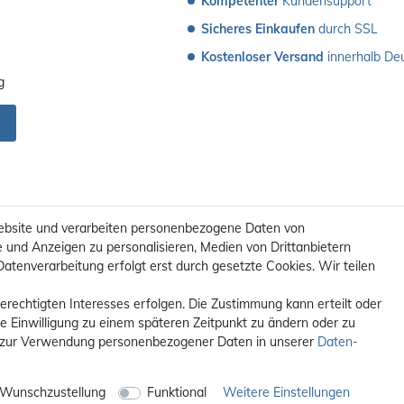
Kompetenter
 Kundensupport
Sicheres Einkaufen
 durch SSL
Kostenloser Versand
 innerhalb De
g
ebsite und verarbeiten personenbezogene Daten von
e und Anzeigen zu personalisieren, Medien von Drittanbietern
Datenverarbeitung erfolgt erst durch gesetzte Cookies. Wir teilen
erechtigten Interesses erfolgen. Die Zustimmung kann erteilt oder
ie Einwilligung zu einem späteren Zeitpunkt zu ändern oder zu
 zur Verwendung personenbezogener Daten in unserer
Daten­
t. / **Kostenloser Versand innerhalb Deutschlands. Versandkosten in a
© 2012 - 2026 orex.de / powered by
createyourtemplate
Wunschzustellung
Funktional
Weitere Einstellungen