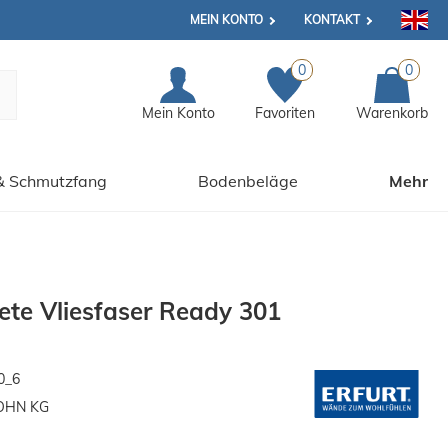
MEIN KONTO
KONTAKT
0
0
Mein Konto
Favoriten
Warenkorb
& Schmutzfang
Bodenbeläge
Mehr
pete Vliesfaser Ready 301
0_6
OHN KG