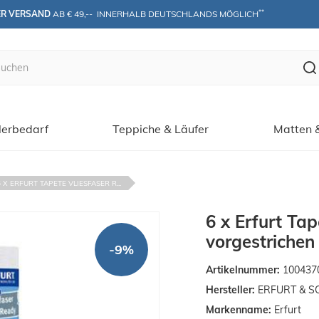
**
ER VERSAND
 AB € 49,--  INNERHALB DEUTSCHLANDS MÖGLICH
erbedarf
Teppiche & Läufer
Matten 
6 X ERFURT TAPETE VLIESFASER R...
6 x Erfurt Ta
vorgestrichen
-9%
Artikelnummer:
100437
Hersteller:
ERFURT & S
Markenname:
Erfurt