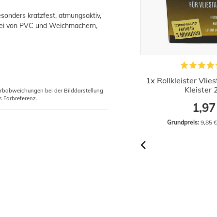
esonders kratzfest, atmungsaktiv,
 frei von PVC und Weichmachern,
iefgrund Wilckens 10l Innen Aussen
1x Rollkleister Vlie
Grundierung
Kleister
arbabweichungen bei der Bilddarstellung
s Farbreferenz.
17,66 €
1,97
Grundpreis:
 1,77 € / Liter
Grundpreis:
 9,85 