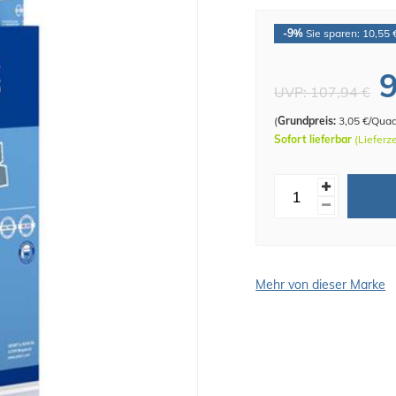
-9%
Sie sparen: 10,55 
9
UVP:
107,94 €
(
Grundpreis:
3,05 €/Qua
Sofort lieferbar
(Lieferz
Mehr von dieser Marke