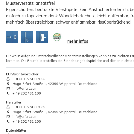
Musterversatz: ansatzfrei
Eigenschaften: bedruckte Vliestapete, kein Anstrich erforderlich, b
einfach zu tapezieren dank Wandklebetechnik, leicht entfernbar,
mehrfach überstreichbar, schwer entflammbar, rissüberbrückend
mehr Infos
5x Rollkleister Vliestapeten Instant
T
Kleister 1kg
Hinweis: Aufgrund unterschiedlicher Monitoreinstellungen kann es zu leichten F
kommen. Die Raumbilder stellen ein Einrichtungsbeispiel dar und dienen nicht al
12,01 €
EU Verantwortlicher
Grundpreis:
 12,01 € / Kilogramm
ERFURT & SOHN KG
Hugo-Erfurt-Straße 1, 42399 Wuppertal, Deutschland
info@erfurt.com
+ 49 202 / 61 100
Hersteller
ERFURT & SOHN KG
Hugo-Erfurt-Straße 1, 42399 Wuppertal, Deutschland
info@erfurt.com
+ 49 202 / 61 100
Datenblätter