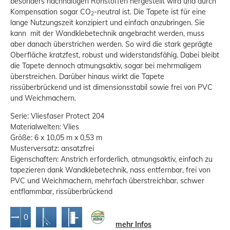
besonders nachhaltigen Rohstoffen hergestellt wird und durch
Kompensation sogar CO
-neutral ist. Die Tapete ist für eine
2
lange Nutzungszeit konzipiert und einfach anzubringen. Sie
kann mit der Wandklebetechnik angebracht werden, muss
aber danach überstrichen werden. So wird die stark geprägte
Oberfläche kratzfest, robust und widerstandsfähig. Dabei bleibt
die Tapete dennoch atmungsaktiv, sogar bei mehrmaligem
überstreichen. Darüber hinaus wirkt die Tapete
rissüberbrückend und ist dimensionsstabil sowie frei von PVC
und Weichmachern.
Serie: Vliesfaser Protect 204
Materialwelten: Vlies
Größe: 6 x 10,05 m x 0,53 m
Musterversatz: ansatzfrei
Eigenschaften: Anstrich erforderlich, atmungsaktiv, einfach zu
tapezieren dank Wandklebetechnik, nass entfernbar, frei von
PVC und Weichmachern, mehrfach überstreichbar, schwer
entflammbar, rissüberbrückend
mehr Infos