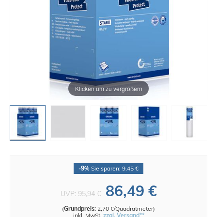
Klicken um zu vergrößern
-9%
Sie sparen: 9,45 €
86,49 €
UVP:
95,94 €
(
Grundpreis:
2,70 €/Quadratmeter
)
inkl. MwSt.
zzgl. Versand**