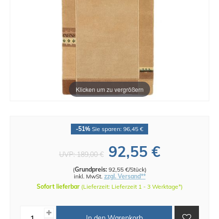
Klicken um zu vergrößern
-51%
Sie sparen: 96,45 €
92,55 €
UVP:
189,00 €
(
Grundpreis:
92,55 €/Stück
)
inkl. MwSt.
zzgl. Versand**
Sofort lieferbar
(Lieferzeit: Lieferzeit 1 - 3 Werktage*)
In den Warenkorb