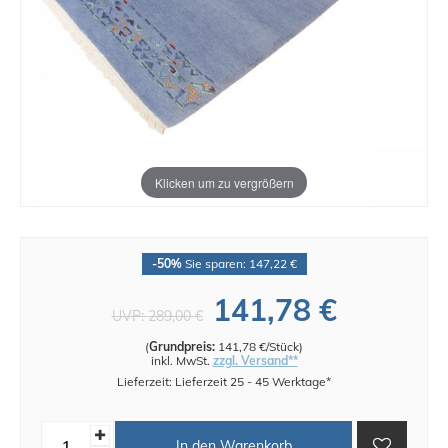
Klicken um zu vergrößern
-50%
Sie sparen: 147,22 €
141,78 €
UVP:
289,00 €
(
Grundpreis:
141,78 €/Stück
)
inkl. MwSt.
zzgl. Versand**
Lieferzeit: Lieferzeit 25 - 45 Werktage*
In den Warenkorb