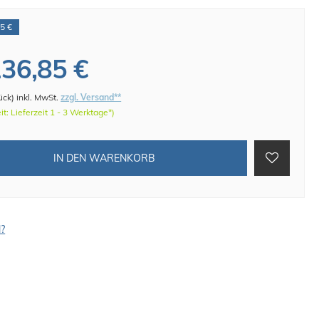
5 €
36,85 €
ück
)
inkl. MwSt.
zzgl. Versand**
eit: Lieferzeit 1 - 3 Werktage*)
IN DEN WARENKORB
l?