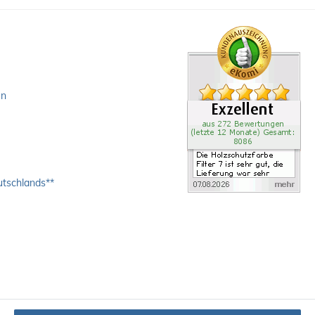
en
utschlands**