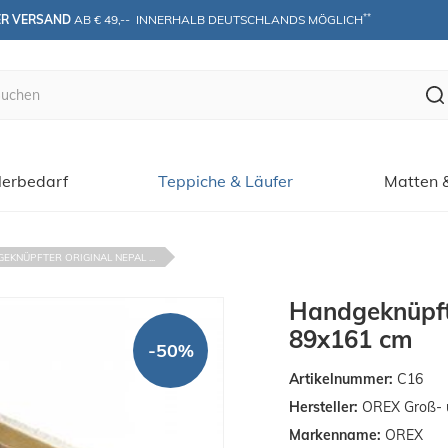
**
ER VERSAND
 AB € 49,--  INNERHALB DEUTSCHLANDS MÖGLICH
erbedarf
Teppiche & Läufer
Matten 
EKNÜPFTER ORIGINAL NEPAL ...
Handgeknüpft
89x161 cm
-50%
Artikelnummer:
C16
Hersteller:
OREX Groß- 
Markenname:
OREX