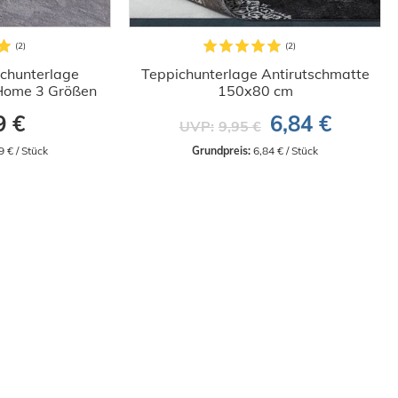
ichunterlage
Teppichunterlage Antirutschmatte
Home 3 Größen
150x80 cm
9 €
6,84 €
UVP:
9,95 €
9 € / Stück
Grundpreis:
 6,84 € / Stück