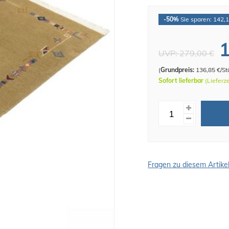
-50%
Sie sparen: 142,1
1
UVP:
279,00 €
(
Grundpreis:
136,85 €/St
Sofort lieferbar
(Lieferz
Fragen zu diesem Artike