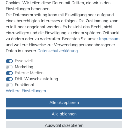
Cookies. Wir teilen diese Daten mit Dritten, die wir in den
Einstellungen benennen.
Die Datenverarbeitung kann mit Einwilligung oder aufgrund
eines berechtigten Interesses erfolgen. Die Zustimmung kann
erteilt oder abgelehnt werden. Es besteht das Recht, nicht
einzuwilligen und die Einwilligung zu einem späteren Zeitpunkt
zu ändern oder zu widerrufen. Beachten Sie unser
Impressum
und weitere Hinweise zur Verwendung personenbezogener
Daten in unserer
Daten­schutz­erklärung
.
Essenziell
Marketing
Externe Medien
DHL Wunschzustellung
Funktional
Weitere Einstellungen
Alle akzeptieren
Alle ablehnen
Alle Preise sind inkl. MwSt. / **Kostenloser Versand innerhalb Deutschlands.
Versandkosten in andere Länder finden Sie
hier
Auswahl akzeptieren
© 2012 - 2026 orex.de / powered by
createyourtemplate