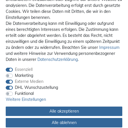
analysieren. Die Datenverarbeitung erfolgt erst durch gesetzte
Cookies. Wir teilen diese Daten mit Dritten, die wir in den
Einstellungen benennen.
Die Datenverarbeitung kann mit Einwilligung oder aufgrund
eines berechtigten Interesses erfolgen. Die Zustimmung kann
erteilt oder abgelehnt werden. Es besteht das Recht, nicht
einzuwilligen und die Einwilligung zu einem späteren Zeitpunkt
zu ändern oder zu widerrufen. Beachten Sie unser
Impressum
und weitere Hinweise zur Verwendung personenbezogener
Daten in unserer
Daten­schutz­erklärung
.
Essenziell
Marketing
Externe Medien
DHL Wunschzustellung
Funktional
Weitere Einstellungen
Alle akzeptieren
Alle Preise sind inkl. MwSt. / **Kostenloser Versand innerhalb Deutschlands.
Versandkosten in andere Länder finden Sie
hier
Alle ablehnen
© 2012 - 2026 orex.de / powered by
createyourtemplate