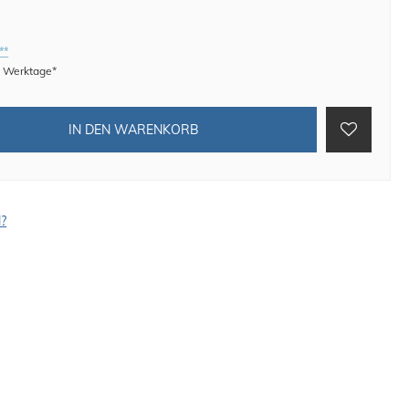
**
 8 Werktage*
IN DEN WARENKORB
l?