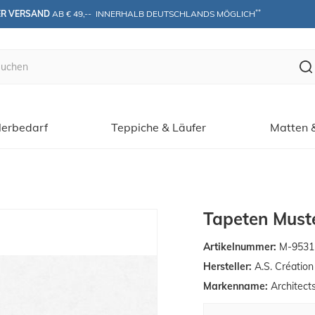
**
ER VERSAND
 AB € 49,--  INNERHALB DEUTSCHLANDS MÖGLICH
erbedarf
Teppiche & Läufer
Matten 
Tapeten Muste
Artikelnummer:
M-9531
Hersteller:
A.S. Créatio
Markenname:
Architect