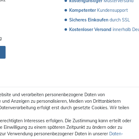
kostengünstiger
 Musterversand 
Kompetenter
 Kundensupport
Sicheres Einkaufen
 durch SSL
Kostenloser Versand
 innerhalb De
g
ebsite und verarbeiten personenbezogene Daten von
e und Anzeigen zu personalisieren, Medien von Drittanbietern
Datenverarbeitung erfolgt erst durch gesetzte Cookies. Wir teilen
erechtigten Interesses erfolgen. Die Zustimmung kann erteilt oder
ie Einwilligung zu einem späteren Zeitpunkt zu ändern oder zu
t. / **Kostenloser Versand innerhalb Deutschlands. Versandkosten in a
 zur Verwendung personenbezogener Daten in unserer
Daten­
© 2012 - 2026 orex.de / powered by
createyourtemplate