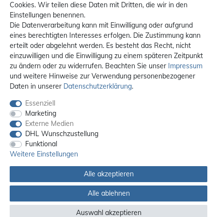
Cookies. Wir teilen diese Daten mit Dritten, die wir in den
Einstellungen benennen.
Die Datenverarbeitung kann mit Einwilligung oder aufgrund
eines berechtigten Interesses erfolgen. Die Zustimmung kann
erteilt oder abgelehnt werden. Es besteht das Recht, nicht
einzuwilligen und die Einwilligung zu einem späteren Zeitpunkt
zu ändern oder zu widerrufen. Beachten Sie unser
Impressum
und weitere Hinweise zur Verwendung personenbezogener
Daten in unserer
Daten­schutz­erklärung
.
Essenziell
Marketing
Externe Medien
DHL Wunschzustellung
Funktional
Weitere Einstellungen
Alle akzeptieren
Alle ablehnen
Alle Preise sind inkl. MwSt. / **Kostenloser Versand innerhalb Deutschlands.
Versandkosten in andere Länder finden Sie
hier
Auswahl akzeptieren
© 2012 - 2026 orex.de / powered by
createyourtemplate