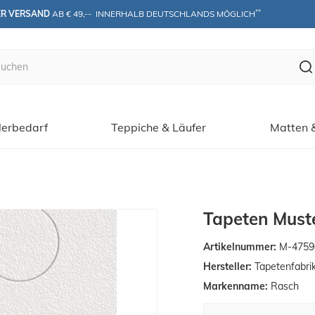
**
ER VERSAND
 AB € 49,--  INNERHALB DEUTSCHLANDS MÖGLICH
erbedarf
Teppiche & Läufer
Matten 
Tapeten Muste
Artikelnummer:
M-4759
Hersteller:
Tapetenfabri
Markenname:
Rasch