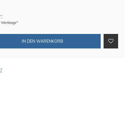
**
 8 Werktage*
IN DEN WARENKORB
l?