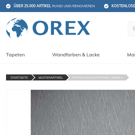
ÜBER 25.000 ARTIKEL
 RUND UMS RENOVIEREN
KOSTENLOS
Tapeten
Wandfarben & Lacke
Mal
STARTSEITE
MUSTERARTIKEL
TAPETEN MUSTERARTIKEL 38598-1