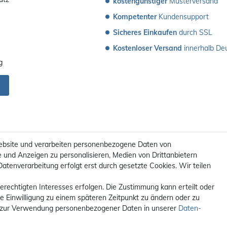
kostengünstiger
 Musterversand 
Kompetenter
 Kundensupport
Sicheres Einkaufen
 durch SSL
Kostenloser Versand
 innerhalb De
g
ebsite und verarbeiten personenbezogene Daten von
e und Anzeigen zu personalisieren, Medien von Drittanbietern
Datenverarbeitung erfolgt erst durch gesetzte Cookies. Wir teilen
erechtigten Interesses erfolgen. Die Zustimmung kann erteilt oder
ie Einwilligung zu einem späteren Zeitpunkt zu ändern oder zu
 zur Verwendung personenbezogener Daten in unserer
Daten­
t. / **Kostenloser Versand innerhalb Deutschlands. Versandkosten in a
© 2012 - 2026 orex.de / powered by
createyourtemplate