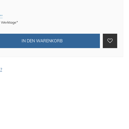
**
 8 Werktage*
IN DEN WARENKORB
l?