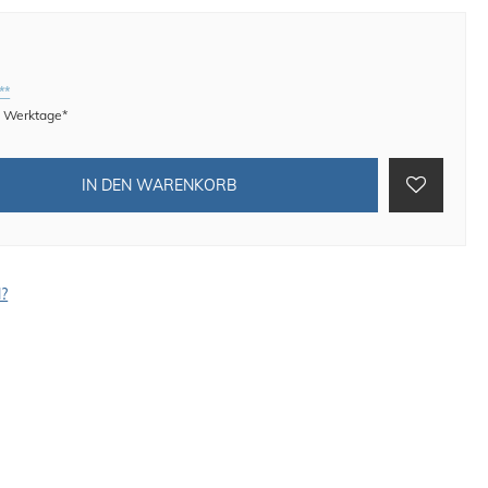
**
 8 Werktage*
IN DEN WARENKORB
l?