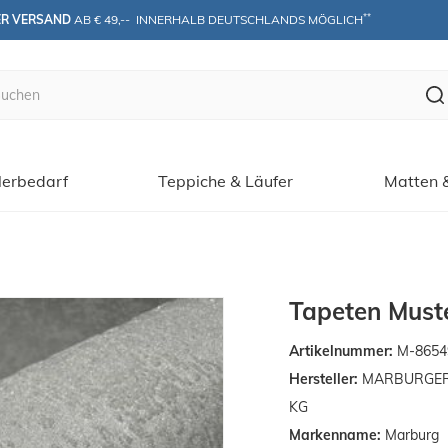
**
ER VERSAND
 AB € 49,--  INNERHALB DEUTSCHLANDS MÖGLICH
erbedarf
Teppiche & Läufer
Matten 
Tapeten Muste
Artikelnummer:
M-8654
Hersteller:
MARBURGER T
KG
Markenname:
Marburg