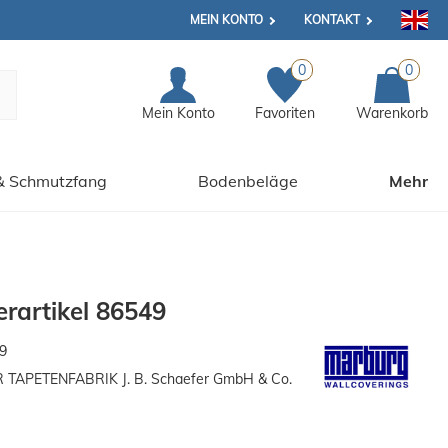
MEIN KONTO
KONTAKT
0
0
Mein Konto
Favoriten
Warenkorb
& Schmutzfang
Bodenbeläge
Mehr
rartikel 86549
9
APETENFABRIK J. B. Schaefer GmbH & Co.