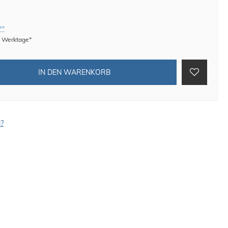
**
 8 Werktage*
IN DEN WARENKORB
l?