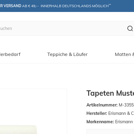
**
ER VERSAND
 AB € 49,--  INNERHALB DEUTSCHLANDS MÖGLICH
erbedarf
Teppiche & Läufer
Matten 
Tapeten Muste
Artikelnummer:
M-3355
Hersteller:
Erismann & C
Markenname:
Erismann