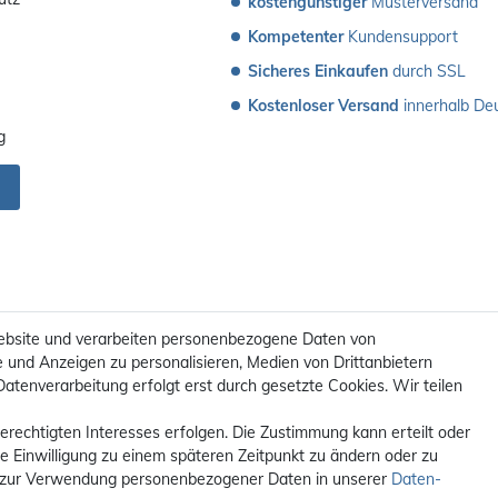
kostengünstiger
 Musterversand 
Kompetenter
 Kundensupport
Sicheres Einkaufen
 durch SSL
Kostenloser Versand
 innerhalb De
g
ebsite und verarbeiten personenbezogene Daten von
e und Anzeigen zu personalisieren, Medien von Drittanbietern
Datenverarbeitung erfolgt erst durch gesetzte Cookies. Wir teilen
erechtigten Interesses erfolgen. Die Zustimmung kann erteilt oder
ie Einwilligung zu einem späteren Zeitpunkt zu ändern oder zu
t. / **Kostenloser Versand innerhalb Deutschlands. Versandkosten in a
 zur Verwendung personenbezogener Daten in unserer
Daten­
© 2012 - 2026 orex.de / powered by
createyourtemplate