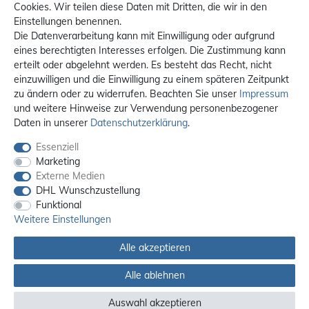
Cookies. Wir teilen diese Daten mit Dritten, die wir in den
Einstellungen benennen.
Die Datenverarbeitung kann mit Einwilligung oder aufgrund
eines berechtigten Interesses erfolgen. Die Zustimmung kann
erteilt oder abgelehnt werden. Es besteht das Recht, nicht
einzuwilligen und die Einwilligung zu einem späteren Zeitpunkt
zu ändern oder zu widerrufen. Beachten Sie unser
Impressum
und weitere Hinweise zur Verwendung personenbezogener
Daten in unserer
Daten­schutz­erklärung
.
Essenziell
Marketing
Externe Medien
DHL Wunschzustellung
Funktional
Weitere Einstellungen
Alle akzeptieren
Alle ablehnen
Alle Preise sind inkl. MwSt. / **Kostenloser Versand innerhalb Deutschlands.
Versandkosten in andere Länder finden Sie
hier
Auswahl akzeptieren
© 2012 - 2026 orex.de / powered by
createyourtemplate