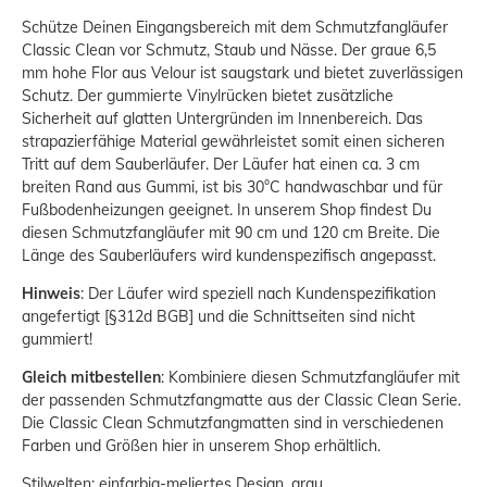
Schütze Deinen Eingangsbereich mit dem Schmutzfangläufer
Classic Clean vor Schmutz, Staub und Nässe. Der graue 6,5
mm hohe Flor aus Velour ist saugstark und bietet zuverlässigen
Schutz. Der gummierte Vinylrücken bietet zusätzliche
Sicherheit auf glatten Untergründen im Innenbereich. Das
strapazierfähige Material gewährleistet somit einen sicheren
Tritt auf dem Sauberläufer. Der Läufer hat einen ca. 3 cm
breiten Rand aus Gummi, ist bis 30°C handwaschbar und für
Fußbodenheizungen geeignet. In unserem Shop findest Du
diesen Schmutzfangläufer mit 90 cm und 120 cm Breite. Die
Länge des Sauberläufers wird kundenspezifisch angepasst.
Hinweis
: Der Läufer wird speziell nach Kundenspezifikation
angefertigt [§312d BGB] und d
ie Schnittseiten sind nicht
gummiert!
Gleich mitbestellen
: Kombiniere diesen Schmutzfangläufer mit
der passenden Schmutzfangmatte aus der Classic Clean Serie.
Die Classic Clean Schmutzfangmatten sind in verschiedenen
Farben und Größen hier in unserem Shop erhältlich.
Stilwelten: einfarbig-meliertes Design, grau