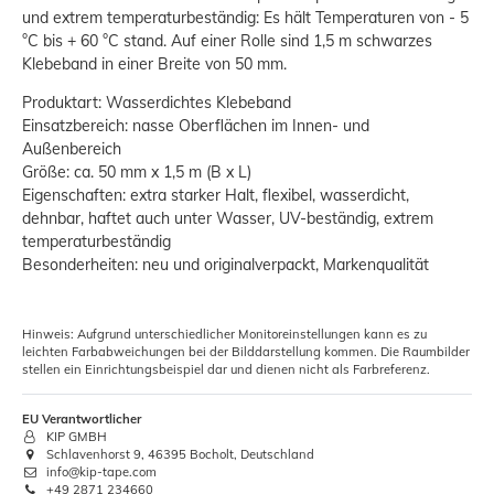
und extrem temperaturbeständig: Es hält Temperaturen von - 5
°C bis + 60 °C stand. Auf einer Rolle sind 1,5 m schwarzes
Klebeband in einer Breite von 50 mm.
Produktart: Wasserdichtes Klebeband
Einsatzbereich: nasse Oberflächen im Innen- und
Außenbereich
Größe: ca. 50 mm x 1,5 m (B x L)
Eigenschaften: extra starker Halt, flexibel, wasserdicht,
dehnbar, haftet auch unter Wasser, UV-beständig, extrem
temperaturbeständig
Besonderheiten: neu und originalverpackt, Markenqualität
Hinweis: Aufgrund unterschiedlicher Monitoreinstellungen kann es zu
leichten Farbabweichungen bei der Bilddarstellung kommen. Die Raumbilder
stellen ein Einrichtungsbeispiel dar und dienen nicht als Farbreferenz.
EU Verantwortlicher
KIP GMBH
Schlavenhorst 9, 46395 Bocholt, Deutschland
info@kip-tape.com
+49 2871 234660