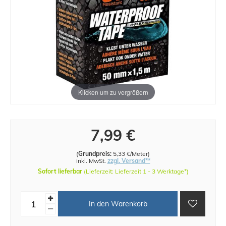
Klicken um zu vergrößern
7,99 €
(
Grundpreis:
5,33 €/Meter
)
inkl. MwSt.
zzgl. Versand**
Sofort lieferbar
(Lieferzeit: Lieferzeit 1 - 3 Werktage*)
In den Warenkorb